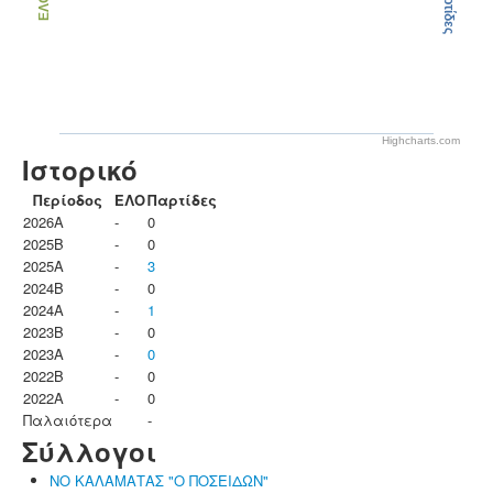
Παρτίδες
ΕΛΟ
Highcharts.com
Ιστορικό
Περίοδος
ΕΛΟ
Παρτίδες
2026A
-
0
2025B
-
0
2025A
-
3
2024B
-
0
2024A
-
1
2023B
-
0
2023Α
-
0
2022B
-
0
2022A
-
0
Παλαιότερα
-
Σύλλογοι
ΝΟ ΚΑΛΑΜΑΤΑΣ "Ο ΠΟΣΕΙΔΩΝ"