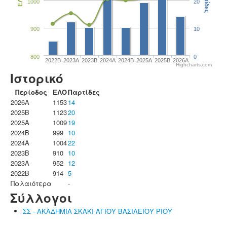
Παρτίδες
ΕΛΟ
1000
20
900
10
800
0
2022B
2023Α
2023B
2024A
2024B
2025A
2025B
2026A
Highcharts.com
Ιστορικό
Περίοδος
ΕΛΟ
Παρτίδες
2026A
1153
14
2025B
1123
20
2025A
1009
19
2024B
999
10
2024A
1004
22
2023B
910
10
2023Α
952
12
2022B
914
5
Παλαιότερα
-
Σύλλογοι
ΣΣ - ΑΚΑΔΗΜΙΑ ΣΚΑΚΙ ΑΓΙΟΥ ΒΑΣΙΛΕΙΟΥ ΡΙΟΥ