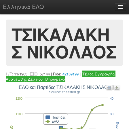
Ελληνικά ΕΛΟ
Περί
ΤΣΙΚΑΛΑΚΗ
Σ ΝΙΚΟΛΑΟΣ
chesstu.be @ discord
Login
Η/Γ: 11/1963, ΕΣΟ: 57144 | Fide:
42159199
|
Τέλος Εγγραφής/
Ανανέωσης Δελτίου Πληρωμένο
ΕΛΟ και Παρτίδες ΤΣΙΚΑΛΑΚΗΣ ΝΙΚΟΛΑΟΣ
Source: chessfed.gr
1200
40
1100
30
Παρτίδες
ΕΛΟ