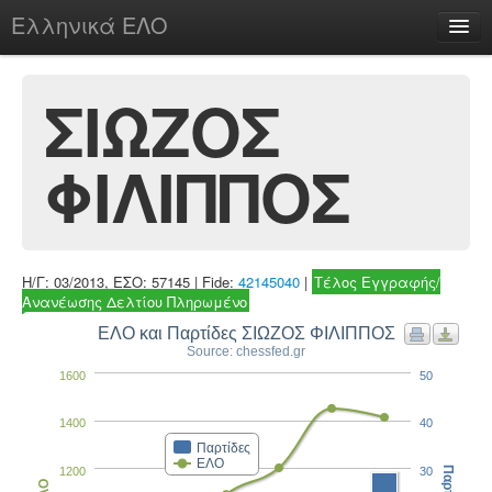
Ελληνικά ΕΛΟ
Περί
ΣΙΩΖΟΣ
ΦΙΛΙΠΠΟΣ
chesstu.be @ discord
Login
Η/Γ: 03/2013, ΕΣΟ: 57145 | Fide:
42145040
|
Τέλος Εγγραφής/
Ανανέωσης Δελτίου Πληρωμένο
ΕΛΟ και Παρτίδες ΣΙΩΖΟΣ ΦΙΛΙΠΠΟΣ
Source: chessfed.gr
1600
50
1400
40
Παρτίδες
ΕΛΟ
1200
30