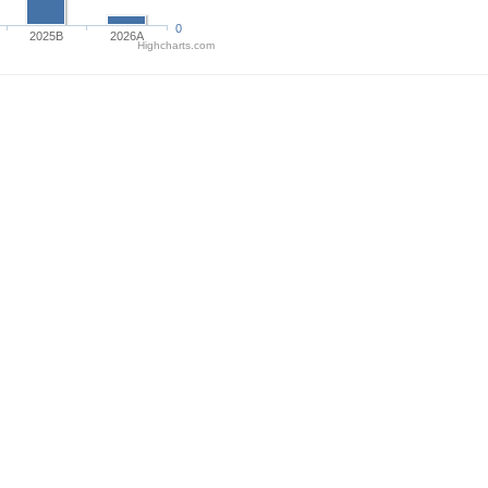
0
2025B
2026A
Highcharts.com