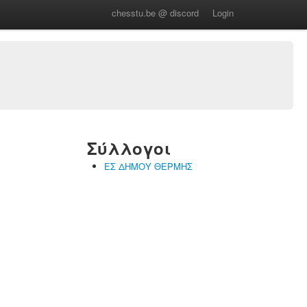
chesstu.be @ discord
Login
Σύλλογοι
ΕΣ ΔΗΜΟΥ ΘΕΡΜΗΣ