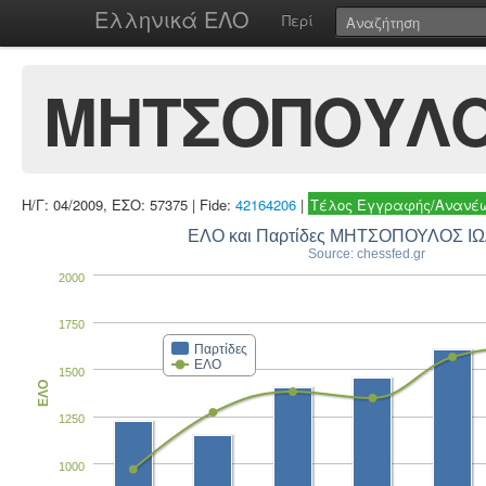
Ελληνικά ΕΛΟ
Περί
ΜΗΤΣΟΠΟΥΛΟ
Η/Γ: 04/2009, ΕΣΟ: 57375 | Fide:
42164206
|
Τέλος Εγγραφής/Ανανέω
ΕΛΟ και Παρτίδες ΜΗΤΣΟΠΟΥΛΟΣ 
Source: chessfed.gr
2000
1750
Παρτίδες
ΕΛΟ
1500
ΕΛΟ
1250
1000