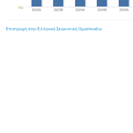
750
2023Α
2023B
2024A
2024B
2025A
Επιστροφή στην Ελληνική Σκακιστική Ομοσπονδία