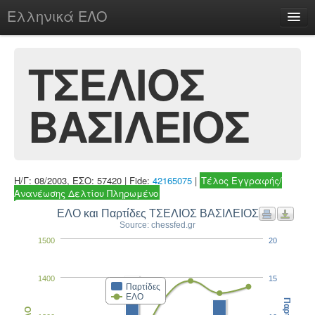
Ελληνικά ΕΛΟ
Περί
ΤΣΕΛΙΟΣ
ΒΑΣΙΛΕΙΟΣ
chesstu.be @ discord
Login
Η/Γ: 08/2003, ΕΣΟ: 57420 | Fide:
42165075
|
Τέλος Εγγραφής/
Ανανέωσης Δελτίου Πληρωμένο
ΕΛΟ και Παρτίδες ΤΣΕΛΙΟΣ ΒΑΣΙΛΕΙΟΣ
Source: chessfed.gr
1500
20
1400
15
Παρτίδες
ΕΛΟ