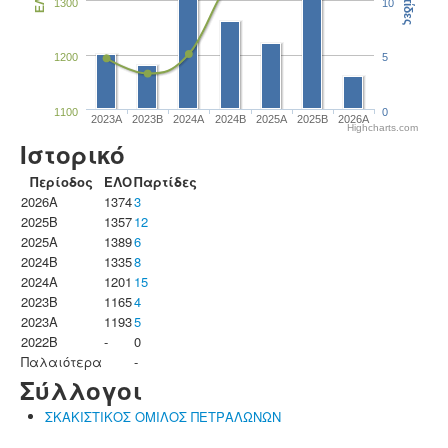
Παρτίδες
ΕΛΟ
1300
10
1200
5
1100
0
2023Α
2023B
2024A
2024B
2025A
2025B
2026A
Highcharts.com
Ιστορικό
Περίοδος
ΕΛΟ
Παρτίδες
2026A
1374
3
2025B
1357
12
2025A
1389
6
2024B
1335
8
2024A
1201
15
2023B
1165
4
2023Α
1193
5
2022B
-
0
Παλαιότερα
-
Σύλλογοι
ΣΚΑΚΙΣΤΙΚΟΣ ΟΜΙΛΟΣ ΠΕΤΡΑΛΩΝΩΝ