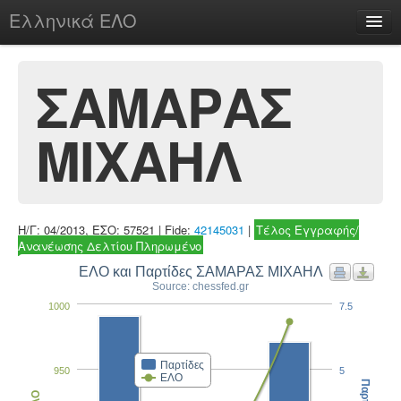
Ελληνικά ΕΛΟ
Περί
ΣΑΜΑΡΑΣ
ΜΙΧΑΗΛ
chesstu.be @ discord
Login
Η/Γ: 04/2013, ΕΣΟ: 57521 | Fide:
42145031
|
Τέλος Εγγραφής/
Ανανέωσης Δελτίου Πληρωμένο
ΕΛΟ και Παρτίδες ΣΑΜΑΡΑΣ ΜΙΧΑΗΛ
Source: chessfed.gr
1000
7.5
Παρτίδες
950
5
ΕΛΟ