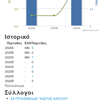
Παρτίδες
ΕΛΟ
900
2.5
850
0
2025A
2025B
2026A
Highcharts.com
Ιστορικό
Περίοδος
ΕΛΟ
Παρτίδες
2026A
986
6
2025B
880
0
2025A
880
7
2024B
-
0
2024A
-
2
2023B
-
0
2023Α
-
1
2022B
-
0
Παλαιότερα
-
Σύλλογοι
ΣΑ ΠΤΟΛΕΜΑΪΔΑΣ "ΚΩΣΤΑΣ ΑΛΕΞΙΟΥ"