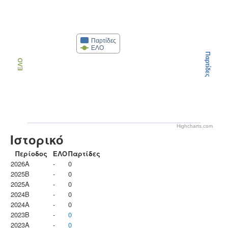
Παρτίδες
ΕΛΟ
Παρτίδες
ΕΛΟ
Highcharts.com
Ιστορικό
Περίοδος
ΕΛΟ
Παρτίδες
2026A
-
0
2025B
-
0
2025A
-
0
2024B
-
0
2024A
-
0
2023B
-
0
2023Α
-
0