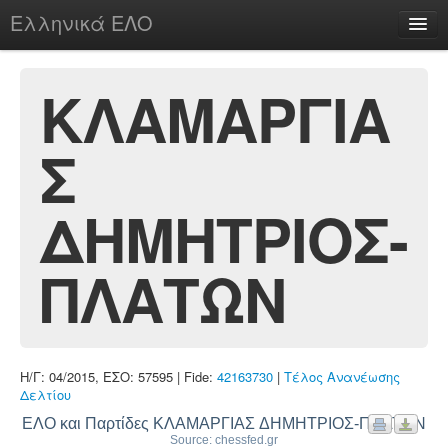
Ελληνικά ΕΛΟ
Περί
ΚΛΑΜΑΡΓΙΑ
Σ
chesstu.be @ discord
Login
ΔΗΜΗΤΡΙΟΣ-
ΠΛΑΤΩΝ
Η/Γ: 04/2015, ΕΣΟ: 57595 | Fide:
42163730
|
Τέλος Ανανέωσης
Δελτίου
ΕΛΟ και Παρτίδες ΚΛΑΜΑΡΓΙΑΣ ΔΗΜΗΤΡΙΟΣ-ΠΛΑΤΩΝ
Source: chessfed.gr