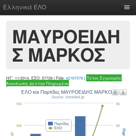
Ελληνικά ΕΛΟ
Περί
ΜΑΥΡΟΕΙΔΗ
Σ ΜΑΡΚΟΣ
chesstu.be @ discord
Login
Η/Γ: 11/2014, ΕΣΟ: 57729 | Fide:
42167078
|
Τέλος Εγγραφής/
Ανανέωσης Δελτίου Πληρωμένο
ΕΛΟ και Παρτίδες ΜΑΥΡΟΕΙΔΗΣ ΜΑΡΚΟΣ
Source: chessfed.gr
950
15
Παρτίδες
900
10
ΕΛΟ