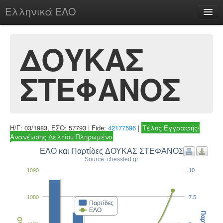
Ελληνικά ΕΛΟ
Περί
ΔΟΥΚΑΣ
ΣΤΕΦΑΝΟΣ
chesstu.be @ discord
Login
Η/Γ: 03/1983, ΕΣΟ: 57793 | Fide:
42177596
|
Τέλος Εγγραφής/
Ανανέωσης Δελτίου Πληρωμένο
ΕΛΟ και Παρτίδες ΔΟΥΚΑΣ ΣΤΕΦΑΝΟΣ
Source: chessfed.gr
1090
10
1080
7.5
Παρτίδες
ΕΛΟ