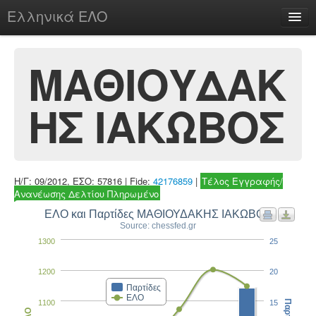
Ελληνικά ΕΛΟ
Περί
ΜΑΘΙΟΥΔΑΚ
ΗΣ ΙΑΚΩΒΟΣ
chesstu.be @ discord
Login
Η/Γ: 09/2012, ΕΣΟ: 57816 | Fide:
42176859
|
Τέλος Εγγραφής/
Ανανέωσης Δελτίου Πληρωμένο
ΕΛΟ και Παρτίδες ΜΑΘΙΟΥΔΑΚΗΣ ΙΑΚΩΒΟΣ
Source: chessfed.gr
1300
25
1200
20
Παρτίδες
ΕΛΟ
1100
15