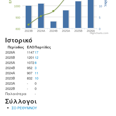
Παρτίδες
ΕΛΟ
1000
10
900
5
800
0
2023B
2024A
2024B
2025A
2025B
2026A
Highcharts.com
Ιστορικό
Περίοδος
ΕΛΟ
Παρτίδες
2026A
1147
17
2025B
1201
12
2025A
1072
8
2024B
952
3
2024A
907
11
2023B
832
10
2023Α
-
0
2022B
-
0
Παλαιότερα
-
Σύλλογοι
ΣΟ ΡΕΘΥΜΝΟΥ