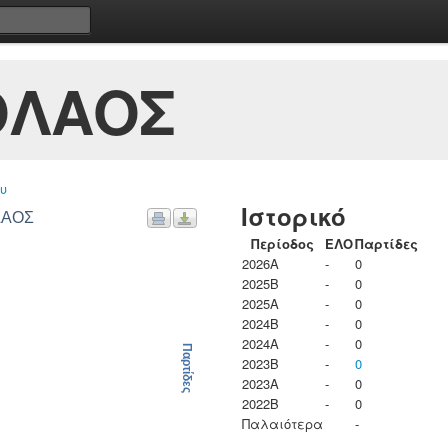
ΟΛΑΟΣ
υ
Ιστορικό
ΛΑΟΣ
Περίοδος
ΕΛΟ
Παρτίδες
2026A
-
0
2025B
-
0
2025A
-
0
2024B
-
0
2024A
-
0
Παρτίδες
2023B
-
0
2023Α
-
0
2022B
-
0
Παλαιότερα
-