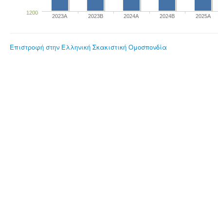
1200
2023Α
2023B
2024A
2024B
2025A
Επιστροφή στην Ελληνική Σκακιστική Ομοσπονδία