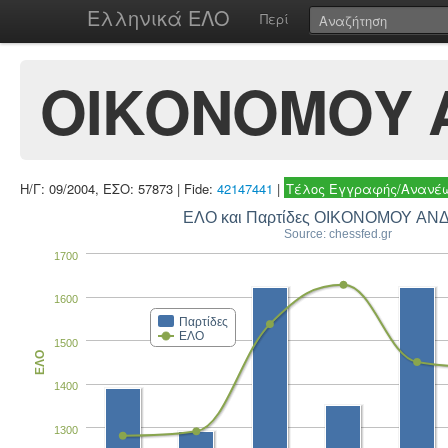
Ελληνικά ΕΛΟ
Περί
ΟΙΚΟΝΟΜΟΥ 
Η/Γ: 09/2004, ΕΣΟ: 57873 | Fide:
42147441
|
Τέλος Εγγραφής/Ανανέω
ΕΛΟ και Παρτίδες ΟΙΚΟΝΟΜΟΥ ΑΝ
Source: chessfed.gr
1700
1600
Παρτίδες
ΕΛΟ
1500
ΕΛΟ
1400
1300