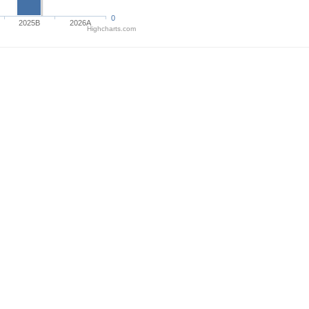
0
2025B
2026A
Highcharts.com