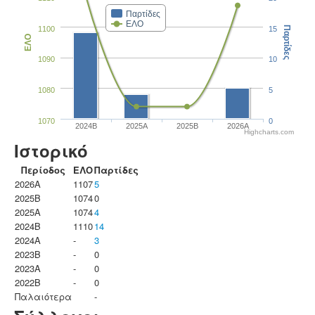
Παρτίδες
ΕΛΟ
1100
15
Παρτίδες
ΕΛΟ
1090
10
1080
5
1070
0
2024B
2025A
2025B
2026A
Highcharts.com
Ιστορικό
Περίοδος
ΕΛΟ
Παρτίδες
2026A
1107
5
2025B
1074
0
2025A
1074
4
2024B
1110
14
2024A
-
3
2023B
-
0
2023Α
-
0
2022B
-
0
Παλαιότερα
-