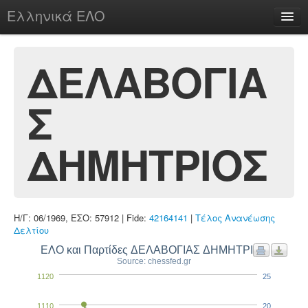
Ελληνικά ΕΛΟ
Περί
ΔΕΛΑΒΟΓΙΑ
Σ
chesstu.be @ discord
Login
ΔΗΜΗΤΡΙΟΣ
Η/Γ: 06/1969, ΕΣΟ: 57912 | Fide:
42164141
|
Τέλος Ανανέωσης
Δελτίου
ΕΛΟ και Παρτίδες ΔΕΛΑΒΟΓΙΑΣ ΔΗΜΗΤΡΙΟΣ
Source: chessfed.gr
1120
25
1110
20