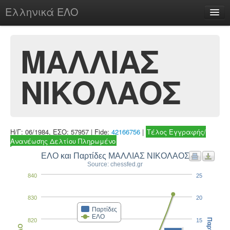
Ελληνικά ΕΛΟ
Περί
ΜΑΛΛΙΑΣ
ΝΙΚΟΛΑΟΣ
chesstu.be @ discord
Login
Η/Γ: 06/1984, ΕΣΟ: 57957 | Fide:
42166756
|
Τέλος Εγγραφής/
Ανανέωσης Δελτίου Πληρωμένο
ΕΛΟ και Παρτίδες ΜΑΛΛΙΑΣ ΝΙΚΟΛΑΟΣ
Source: chessfed.gr
840
25
830
20
Παρτίδες
ΕΛΟ
820
15