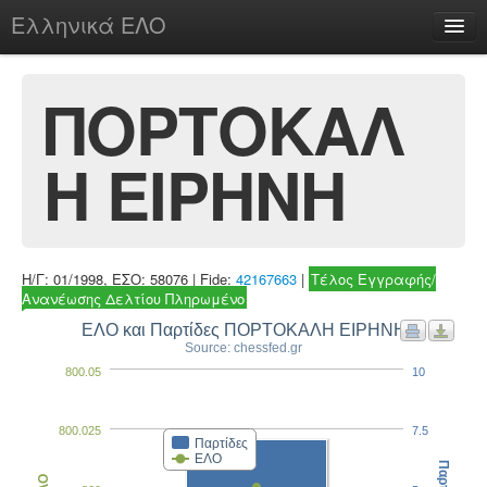
Ελληνικά ΕΛΟ
Περί
ΠΟΡΤΟΚΑΛ
Η ΕΙΡΗΝΗ
chesstu.be @ discord
Login
Η/Γ: 01/1998, ΕΣΟ: 58076 | Fide:
42167663
|
Τέλος Εγγραφής/
Ανανέωσης Δελτίου Πληρωμένο
ΕΛΟ και Παρτίδες ΠΟΡΤΟΚΑΛΗ ΕΙΡΗΝΗ
Source: chessfed.gr
800.05
10
800.025
7.5
Παρτίδες
ΕΛΟ