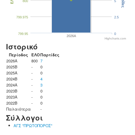
Παρτίδες
ΕΛΟ
800
5
799.975
2.5
799.95
0
2026A
Highcharts.com
Ιστορικό
Περίοδος
ΕΛΟ
Παρτίδες
2026A
800
7
2025B
-
0
2025A
-
0
2024B
-
4
2024A
-
3
2023B
-
0
2023Α
-
0
2022B
-
0
Παλαιότερα
-
Σύλλογοι
ΑΓΣ "ΠΡΩΤΟΠΟΡΟΣ"