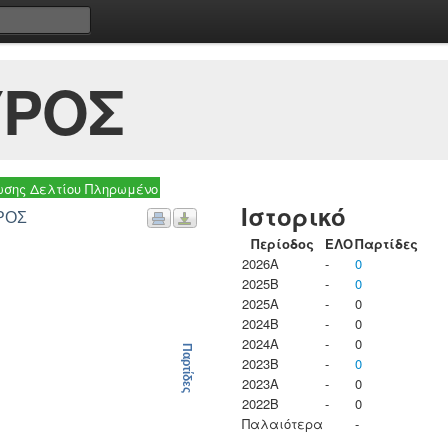
ΥΡΟΣ
σης Δελτίου Πληρωμένο
Ιστορικό
ΥΡΟΣ
Περίοδος
ΕΛΟ
Παρτίδες
2026A
-
0
2025B
-
0
2025A
-
0
2024B
-
0
2024A
-
0
Παρτίδες
2023B
-
0
2023Α
-
0
2022B
-
0
Παλαιότερα
-