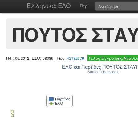
Ελληνικά ΕΛΟ
Περί
ΠΟΥΤΟΣ ΣΤΑ
Η/Γ: 06/2012, ΕΣΟ: 58089 | Fide:
42182379
|
Τέλος Εγγραφής/Ανανέω
ΕΛΟ και Παρτίδες ΠΟΥΤΟΣ ΣΤΑ
Source: chessfed.gr
Παρτίδες
ΕΛΟ
ΕΛΟ