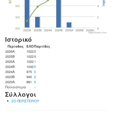
Παρτίδες
ΕΛΟ
950
4
900
2
850
0
2023Α
2023B
2024A
2024B
2025A
2025B
2026A
Highcharts.com
Ιστορικό
Περίοδος
ΕΛΟ
Παρτίδες
2026A
1022
0
2025B
1022
0
2025A
1022
1
2024B
1042
5
2024A
975
0
2023B
945
2
2023Α
881
5
Παλαιότερα
-
Σύλλογοι
ΣΟ ΠΕΡΙΣΤΕΡΙΟΥ