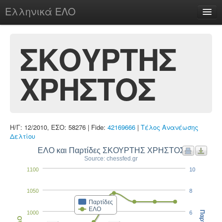
Ελληνικά ΕΛΟ
Περί
ΣΚΟΥΡΤΗΣ
ΧΡΗΣΤΟΣ
chesstu.be @ discord
Login
Η/Γ: 12/2010, ΕΣΟ: 58276 | Fide:
42169666
|
Τέλος Ανανέωσης
Δελτίου
ΕΛΟ και Παρτίδες ΣΚΟΥΡΤΗΣ ΧΡΗΣΤΟΣ
Source: chessfed.gr
1100
10
1050
8
Παρτίδες
ΕΛΟ
1000
6