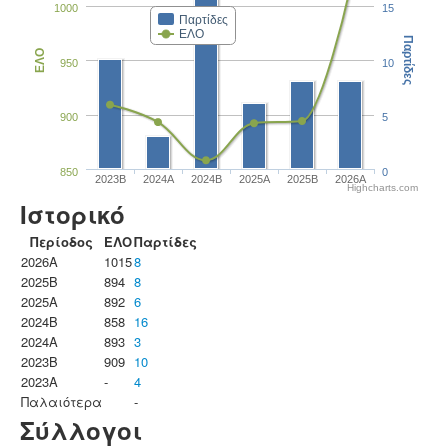
1000
15
Παρτίδες
ΕΛΟ
Παρτίδες
ΕΛΟ
950
10
900
5
850
0
2023B
2024A
2024B
2025A
2025B
2026A
Highcharts.com
Ιστορικό
Περίοδος
ΕΛΟ
Παρτίδες
2026A
1015
8
2025B
894
8
2025A
892
6
2024B
858
16
2024A
893
3
2023B
909
10
2023Α
-
4
Παλαιότερα
-
Σύλλογοι