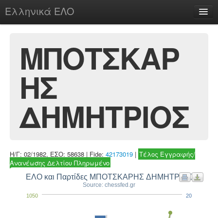
Ελληνικά ΕΛΟ
Περί
ΜΠΟΤΣΚΑΡ
ΗΣ
chesstu.be @ discord
Login
ΔΗΜΗΤΡΙΟΣ
Η/Γ: 02/1982, ΕΣΟ: 58638 | Fide:
42173019
|
Τέλος Εγγραφής/
Ανανέωσης Δελτίου Πληρωμένο
ΕΛΟ και Παρτίδες ΜΠΟΤΣΚΑΡΗΣ ΔΗΜΗΤΡΙΟΣ
Source: chessfed.gr
1050
20