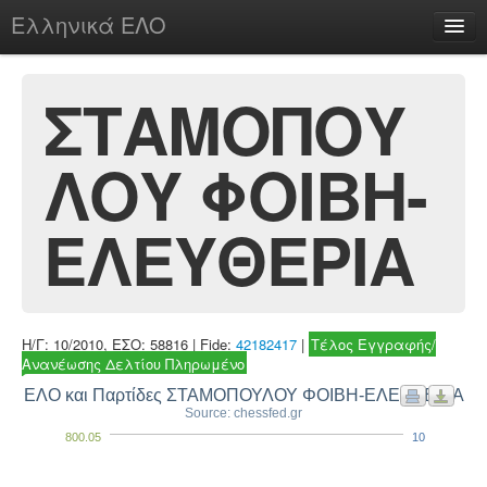
Ελληνικά ΕΛΟ
Περί
ΣΤΑΜΟΠΟΥ
ΛΟΥ ΦΟΙΒΗ-
chesstu.be @ discord
Login
ΕΛΕΥΘΕΡΙΑ
Η/Γ: 10/2010, ΕΣΟ: 58816 | Fide:
42182417
|
Τέλος Εγγραφής/
Ανανέωσης Δελτίου Πληρωμένο
ΕΛΟ και Παρτίδες ΣΤΑΜΟΠΟΥΛΟΥ ΦΟΙΒΗ-ΕΛΕΥΘΕΡΙΑ
Source: chessfed.gr
800.05
10