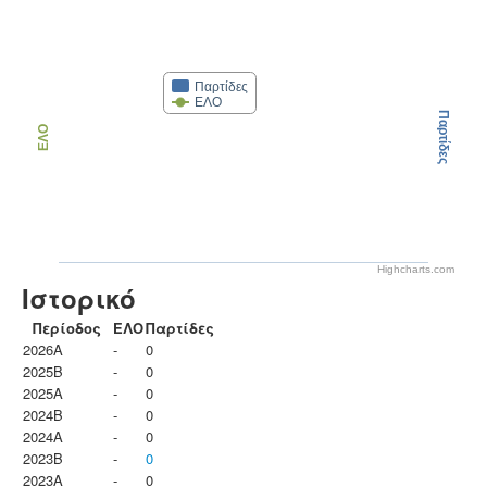
Παρτίδες
ΕΛΟ
Παρτίδες
ΕΛΟ
Highcharts.com
Ιστορικό
Περίοδος
ΕΛΟ
Παρτίδες
2026A
-
0
2025B
-
0
2025A
-
0
2024B
-
0
2024A
-
0
2023B
-
0
2023Α
-
0