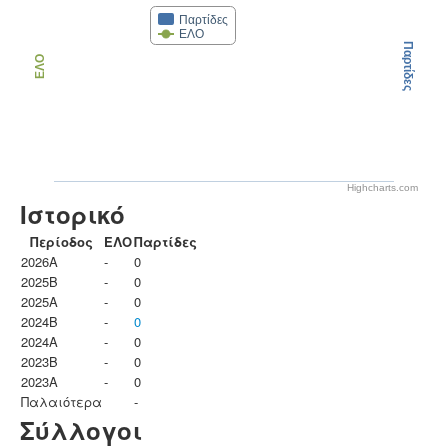
Παρτίδες
ΕΛΟ
Παρτίδες
ΕΛΟ
Highcharts.com
Ιστορικό
Περίοδος
ΕΛΟ
Παρτίδες
2026A
-
0
2025B
-
0
2025A
-
0
2024B
-
0
2024A
-
0
2023B
-
0
2023Α
-
0
Παλαιότερα
-
Σύλλογοι