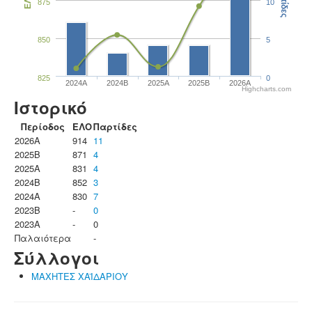
Παρτίδες
ΕΛΟ
875
10
850
5
825
0
2024A
2024B
2025A
2025B
2026A
Highcharts.com
Ιστορικό
Περίοδος
ΕΛΟ
Παρτίδες
2026A
914
11
2025B
871
4
2025A
831
4
2024B
852
3
2024A
830
7
2023B
-
0
2023Α
-
0
Παλαιότερα
-
Σύλλογοι
ΜΑΧΗΤΕΣ ΧΑΪΔΑΡΙΟΥ