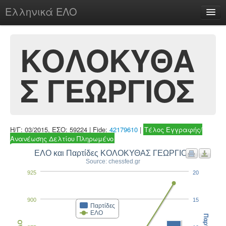
Ελληνικά ΕΛΟ
Περί
ΚΟΛΟΚΥΘΑ
Σ ΓΕΩΡΓΙΟΣ
chesstu.be @ discord
Login
Η/Γ: 03/2015, ΕΣΟ: 59224 | Fide:
42179610
|
Τέλος Εγγραφής/
Ανανέωσης Δελτίου Πληρωμένο
ΕΛΟ και Παρτίδες ΚΟΛΟΚΥΘΑΣ ΓΕΩΡΓΙΟΣ
Source: chessfed.gr
925
20
900
15
Παρτίδες
ΕΛΟ