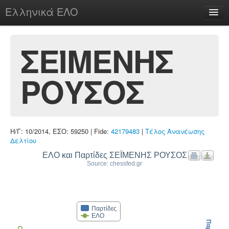
Ελληνικά ΕΛΟ
Περί
ΣΕΪΜΕΝΗΣ
ΡΟΥΣΟΣ
chesstu.be @ discord
Login
Η/Γ: 10/2014, ΕΣΟ: 59250 | Fide:
42179483
|
Τέλος Ανανέωσης
Δελτίου
ΕΛΟ και Παρτίδες ΣΕΪΜΕΝΗΣ ΡΟΥΣΟΣ
Source: chessfed.gr
Παρτίδες
ΕΛΟ