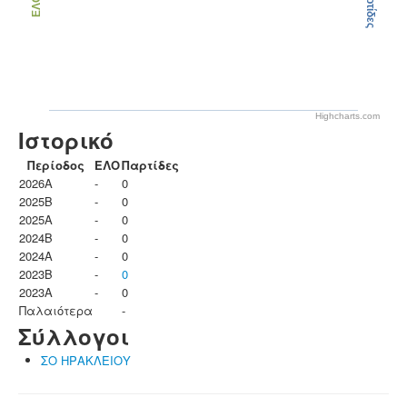
Παρτίδες
ΕΛΟ
Highcharts.com
Ιστορικό
Περίοδος
ΕΛΟ
Παρτίδες
2026A
-
0
2025B
-
0
2025A
-
0
2024B
-
0
2024A
-
0
2023B
-
0
2023Α
-
0
Παλαιότερα
-
Σύλλογοι
ΣΟ ΗΡΑΚΛΕΙΟΥ