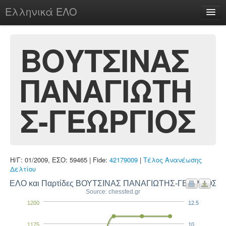
Ελληνικά ΕΛΟ
Περί
ΒΟΥΤΣΙΝΑΣ
ΠΑΝΑΓΙΩΤΗ
chesstu.be @ discord
Login
Σ-ΓΕΩΡΓΙΟΣ
Η/Γ: 01/2009, ΕΣΟ: 59465 | Fide:
42179009
|
Τέλος Ανανέωσης
Δελτίου
ΕΛΟ και Παρτίδες ΒΟΥΤΣΙΝΑΣ ΠΑΝΑΓΙΩΤΗΣ-ΓΕΩΡΓΙΟΣ
Source: chessfed.gr
1200
12.5
1175
10