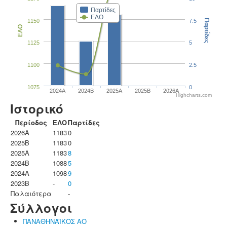
Παρτίδες
ΕΛΟ
1150
7.5
Παρτίδες
ΕΛΟ
1125
5
1100
2.5
1075
0
2024A
2024B
2025A
2025B
2026A
Highcharts.com
Ιστορικό
Περίοδος
ΕΛΟ
Παρτίδες
2026A
1183
0
2025B
1183
0
2025A
1183
8
2024B
1088
5
2024A
1098
9
2023B
-
0
Παλαιότερα
-
Σύλλογοι
ΠΑΝΑΘΗΝΑΪΚΟΣ ΑΟ