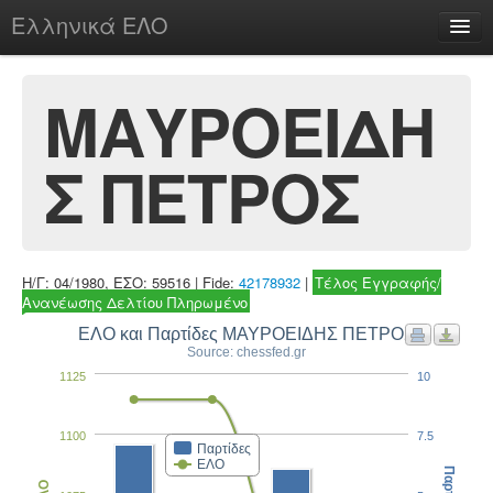
Ελληνικά ΕΛΟ
Περί
ΜΑΥΡΟΕΙΔΗ
Σ ΠΕΤΡΟΣ
chesstu.be @ discord
Login
Η/Γ: 04/1980, ΕΣΟ: 59516 | Fide:
42178932
|
Τέλος Εγγραφής/
Ανανέωσης Δελτίου Πληρωμένο
ΕΛΟ και Παρτίδες ΜΑΥΡΟΕΙΔΗΣ ΠΕΤΡΟΣ
Source: chessfed.gr
1125
10
1100
7.5
Παρτίδες
ΕΛΟ