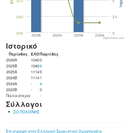
Παρτίδες
ΕΛΟ
1075
5
1050
2.5
1025
0
2024B
2025A
2025B
2026A
Highcharts.com
Ιστορικό
Περίοδος
ΕΛΟ
Παρτίδες
2026A
1040
0
2025B
1040
6
2025A
1114
0
2024B
1114
7
2024A
-
4
2023B
-
0
Παλαιότερα
-
Σύλλογοι
ΣΟ ΠΟΛΙΧΝΗΣ
Επιστροφή στην Ελληνική Σκακιστική Ομοσπονδία