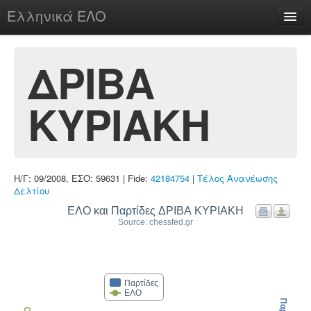
Ελληνικά ΕΛΟ
Περί
ΔΡΙΒΑ
ΚΥΡΙΑΚΗ
chesstu.be @ discord
Login
Η/Γ: 09/2008, ΕΣΟ: 59631 | Fide:
42184754
|
Τέλος Ανανέωσης
Δελτίου
ΕΛΟ και Παρτίδες ΔΡΙΒΑ ΚΥΡΙΑΚΗ
Source: chessfed.gr
Παρτίδες
ΕΛΟ