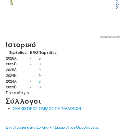
Παρτίδες
ΕΛΟ
Highcharts.com
Ιστορικό
Περίοδος
ΕΛΟ
Παρτίδες
2026A
-
0
2025B
-
0
2025A
-
0
2024B
-
0
2024A
-
0
2023B
-
0
Παλαιότερα
-
Σύλλογοι
ΣΚΑΚΙΣΤΙΚΟΣ ΟΜΙΛΟΣ ΠΕΤΡΑΛΩΝΩΝ
Επιστροφή στην Ελληνική Σκακιστική Ομοσπονδία