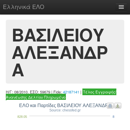
Ελληνικά ΕΛΟ
Περί
ΒΑΣΙΛΕΙΟΥ
ΑΛΕΞΑΝΔΡ
chesstu.be @ discord
Login
Α
Η/Γ: 08/2010, ΕΣΟ: 59679 | Fide:
42187141
|
Τέλος Εγγραφής/
Ανανέωσης Δελτίου Πληρωμένο
ΕΛΟ και Παρτίδες ΒΑΣΙΛΕΙΟΥ ΑΛΕΞΑΝΔΡΑ
Source: chessfed.gr
828.05
8