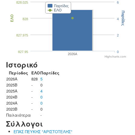
828.025
6
Παρτίδες
ΕΛΟ
Παρτίδες
ΕΛΟ
828
4
827.975
2
827.95
0
2026A
Highcharts.com
Ιστορικό
Περίοδος
ΕΛΟ
Παρτίδες
2026A
828
5
2025B
-
0
2025A
-
4
2024B
-
0
2024A
-
0
2023B
-
0
Παλαιότερα
-
Σύλλογοι
ΕΠΑΣ ΠΕΥΚΗΣ "ΑΡΙΣΤΟΤΕΛΗΣ"