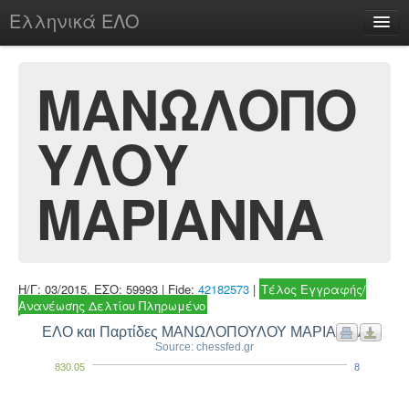
Ελληνικά ΕΛΟ
Περί
ΜΑΝΩΛΟΠΟ
ΥΛΟΥ
chesstu.be @ discord
Login
ΜΑΡΙΑΝΝΑ
Η/Γ: 03/2015, ΕΣΟ: 59993 | Fide:
42182573
|
Τέλος Εγγραφής/
Ανανέωσης Δελτίου Πληρωμένο
ΕΛΟ και Παρτίδες ΜΑΝΩΛΟΠΟΥΛΟΥ ΜΑΡΙΑΝΝΑ
Source: chessfed.gr
830.05
8