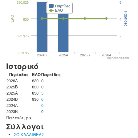
830.025
6
Παρτίδες
ΕΛΟ
Παρτίδες
ΕΛΟ
830
4
829.975
2
829.95
0
2024B
2025A
2025B
2026A
Highcharts.com
Ιστορικό
Περίοδος
ΕΛΟ
Παρτίδες
2026A
830
0
2025B
830
0
2025A
830
5
2024B
830
6
2024A
-
0
2023B
-
0
Παλαιότερα
-
Σύλλογοι
ΣΟ ΚΑΛΛΙΘΕΑΣ