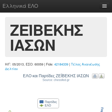
Ελληνικά ΕΛΟ
Περί
ΖΕΪΒΕΚΗΣ
ΙΑΣΩΝ
chesstu.be @ discord
Login
Η/Γ: 05/2013, ΕΣΟ: 60059 | Fide:
42184339
|
Τέλος Ανανέωσης
Δελτίου
ΕΛΟ και Παρτίδες ΖΕΪΒΕΚΗΣ ΙΑΣΩΝ
Source: chessfed.gr
Παρτίδες
ΕΛΟ