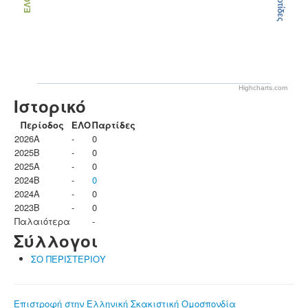
Παρτίδες
ΕΛΟ
Highcharts.com
Ιστορικό
Περίοδος
ΕΛΟ
Παρτίδες
2026A
-
0
2025B
-
0
2025A
-
0
2024B
-
0
2024A
-
0
2023B
-
0
Παλαιότερα
-
Σύλλογοι
ΣΟ ΠΕΡΙΣΤΕΡΙΟΥ
Επιστροφή στην Ελληνική Σκακιστική Ομοσπονδία