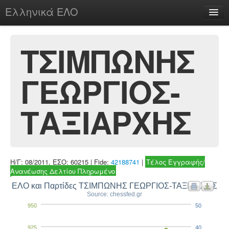
Ελληνικά ΕΛΟ
Περί
ΤΣΙΜΠΩΝΗΣ
ΓΕΩΡΓΙΟΣ-
chesstu.be @ discord
Login
ΤΑΞΙΑΡΧΗΣ
Η/Γ: 08/2011, ΕΣΟ: 60215 | Fide:
42188741
|
Τέλος Εγγραφής/
Ανανέωσης Δελτίου Πληρωμένο
ΕΛΟ και Παρτίδες ΤΣΙΜΠΩΝΗΣ ΓΕΩΡΓΙΟΣ-ΤΑΞΙΑΡΧΗΣ
Source: chessfed.gr
950
50
925
40