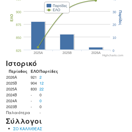
Παρτίδες
ΕΛΟ
900
30
Παρτίδες
ΕΛΟ
875
20
850
10
825
0
2025A
2025B
2026A
Highcharts.com
Ιστορικό
Περίοδος
ΕΛΟ
Παρτίδες
2026A
921
2
2025B
904
12
2025A
830
22
2024B
-
0
2024A
-
0
2023B
-
0
Παλαιότερα
-
Σύλλογοι
ΣΟ ΚΑΛΛΙΘΕΑΣ