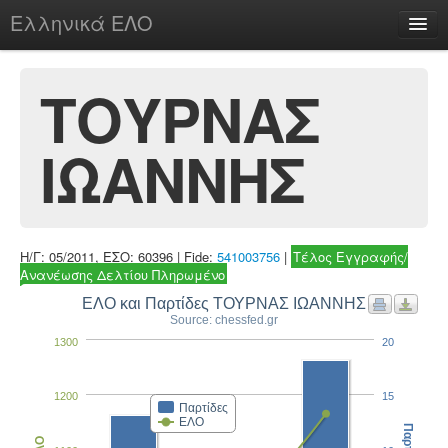
Ελληνικά ΕΛΟ
Περί
ΤΟΥΡΝΑΣ
ΙΩΑΝΝΗΣ
chesstu.be @ discord
Login
Η/Γ: 05/2011, ΕΣΟ: 60396 | Fide:
541003756
|
Τέλος Εγγραφής/
Ανανέωσης Δελτίου Πληρωμένο
ΕΛΟ και Παρτίδες ΤΟΥΡΝΑΣ ΙΩΑΝΝΗΣ
Source: chessfed.gr
1300
20
1200
15
Παρτίδες
ΕΛΟ