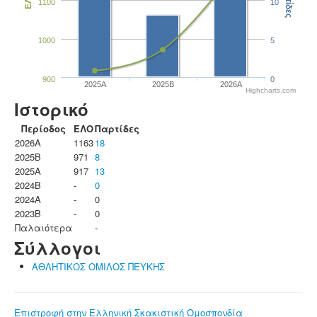
Παρτίδες
ΕΛΟ
1100
10
1000
5
900
0
2025A
2025B
2026A
Highcharts.com
Ιστορικό
Περίοδος
ΕΛΟ
Παρτίδες
2026A
1163
18
2025B
971
8
2025A
917
13
2024B
-
0
2024A
-
0
2023B
-
0
Παλαιότερα
-
Σύλλογοι
ΑΘΛΗΤΙΚΟΣ ΟΜΙΛΟΣ ΠΕΥΚΗΣ
Επιστροφή στην Ελληνική Σκακιστική Ομοσπονδία