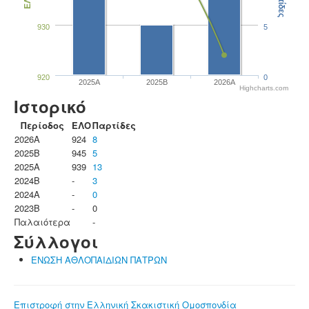
Παρτίδες
ΕΛΟ
930
5
920
0
2025A
2025B
2026A
Highcharts.com
Ιστορικό
Περίοδος
ΕΛΟ
Παρτίδες
2026A
924
8
2025B
945
5
2025A
939
13
2024B
-
3
2024A
-
0
2023B
-
0
Παλαιότερα
-
Σύλλογοι
ΕΝΩΣΗ ΑΘΛΟΠΑΙΔΙΩΝ ΠΑΤΡΩΝ
Επιστροφή στην Ελληνική Σκακιστική Ομοσπονδία