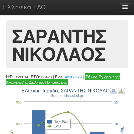
Ελληνικά ΕΛΟ
Περί
ΣΑΡΑΝΤΗΣ
ΝΙΚΟΛΑΟΣ
chesstu.be @ discord
Login
Η/Γ: 06/2014, ΕΣΟ: 60428 | Fide:
42188679
|
Τέλος Εγγραφής/
Ανανέωσης Δελτίου Πληρωμένο
ΕΛΟ και Παρτίδες ΣΑΡΑΝΤΗΣ ΝΙΚΟΛΑΟΣ
Source: chessfed.gr
950
15
Παρτίδες
940
10
ΕΛΟ