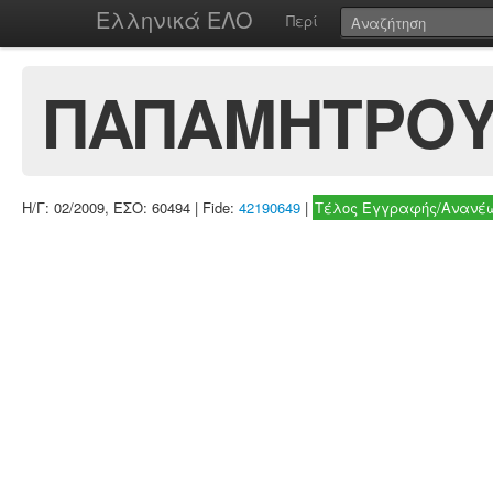
Ελληνικά ΕΛΟ
Περί
ΠΑΠΑΜΗΤΡΟΥ
Η/Γ: 02/2009, ΕΣΟ: 60494 | Fide:
42190649
|
Τέλος Εγγραφής/Ανανέω