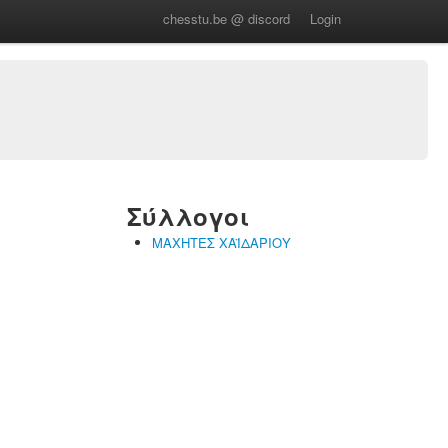
chesstu.be @ discord
Login
Σύλλογοι
ΜΑΧΗΤΕΣ ΧΑΪΔΑΡΙΟΥ