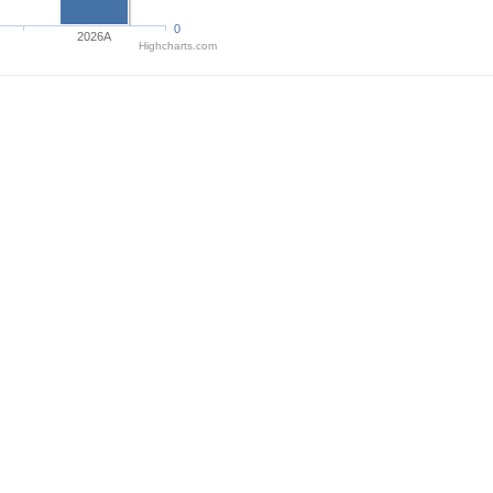
0
2026A
Highcharts.com