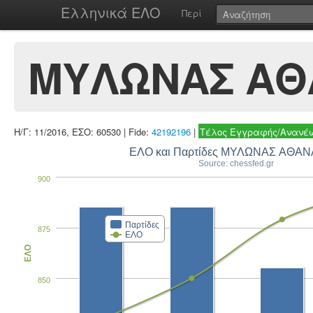
Ελληνικά ΕΛΟ
Περί
ΜΥΛΩΝΑΣ ΑΘ
Η/Γ: 11/2016, ΕΣΟ: 60530 | Fide:
42192196
|
Τέλος Εγγραφής/Ανανέω
ΕΛΟ και Παρτίδες ΜΥΛΩΝΑΣ ΑΘΑΝ
Source: chessfed.gr
900
Παρτίδες
875
ΕΛΟ
ΕΛΟ
850