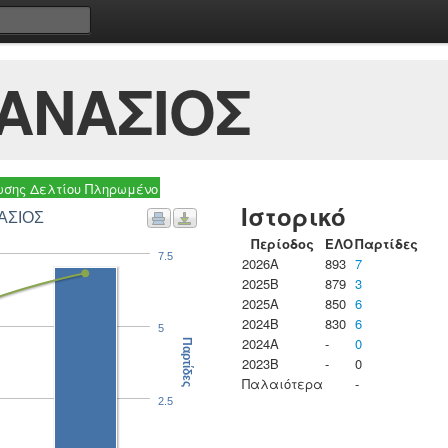
ΑΝΑΣΙΟΣ
σης Δελτίου Πληρωμένο
Ιστορικό
ΑΣΙΟΣ
Περίοδος
ΕΛΟ
Παρτίδες
7.5
2026A
893
7
2025B
879
3
2025A
850
6
2024B
830
6
5
2024A
-
0
Παρτίδες
2023B
-
0
Παλαιότερα
-
2.5