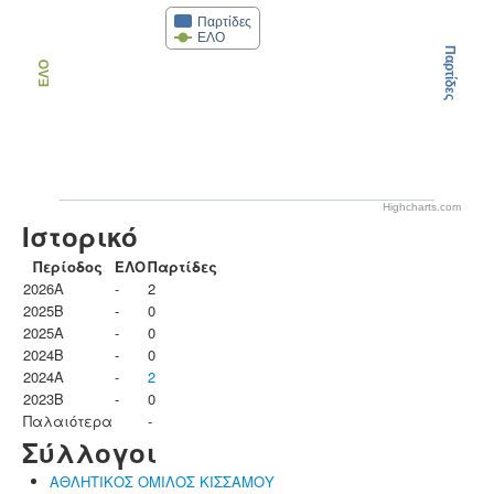
Παρτίδες
ΕΛΟ
Παρτίδες
ΕΛΟ
Highcharts.com
Ιστορικό
Περίοδος
ΕΛΟ
Παρτίδες
2026A
-
2
2025B
-
0
2025A
-
0
2024B
-
0
2024A
-
2
2023B
-
0
Παλαιότερα
-
Σύλλογοι
ΑΘΛΗΤΙΚΟΣ ΟΜΙΛΟΣ ΚΙΣΣΑΜΟΥ