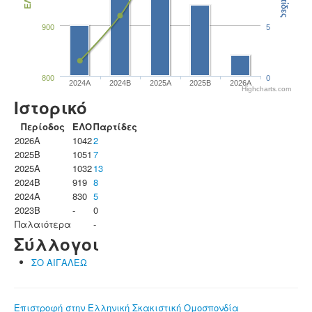
Παρτίδες
ΕΛΟ
900
5
800
0
2024A
2024B
2025A
2025B
2026A
Highcharts.com
Ιστορικό
Περίοδος
ΕΛΟ
Παρτίδες
2026A
1042
2
2025B
1051
7
2025A
1032
13
2024B
919
8
2024A
830
5
2023B
-
0
Παλαιότερα
-
Σύλλογοι
ΣΟ ΑΙΓΑΛΕΩ
Επιστροφή στην Ελληνική Σκακιστική Ομοσπονδία