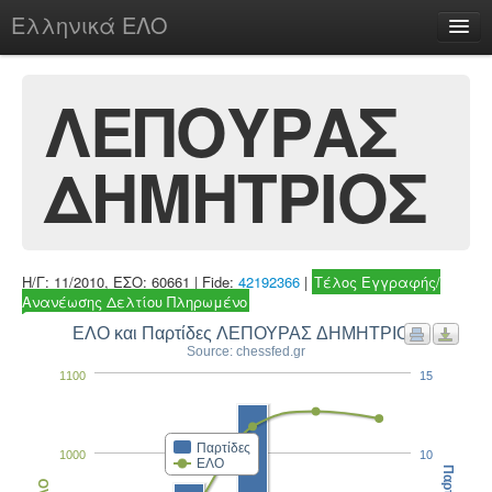
Ελληνικά ΕΛΟ
Περί
ΛΕΠΟΥΡΑΣ
ΔΗΜΗΤΡΙΟΣ
chesstu.be @ discord
Login
Η/Γ: 11/2010, ΕΣΟ: 60661 | Fide:
42192366
|
Τέλος Εγγραφής/
Ανανέωσης Δελτίου Πληρωμένο
ΕΛΟ και Παρτίδες ΛΕΠΟΥΡΑΣ ΔΗΜΗΤΡΙΟΣ
Source: chessfed.gr
1100
15
Παρτίδες
1000
10
ΕΛΟ