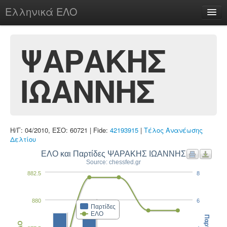
Ελληνικά ΕΛΟ
Περί
ΨΑΡΑΚΗΣ
ΙΩΑΝΝΗΣ
chesstu.be @ discord
Login
Η/Γ: 04/2010, ΕΣΟ: 60721 | Fide:
42193915
|
Τέλος Ανανέωσης
Δελτίου
ΕΛΟ και Παρτίδες ΨΑΡΑΚΗΣ ΙΩΑΝΝΗΣ
Source: chessfed.gr
882.5
8
880
6
Παρτίδες
ΕΛΟ