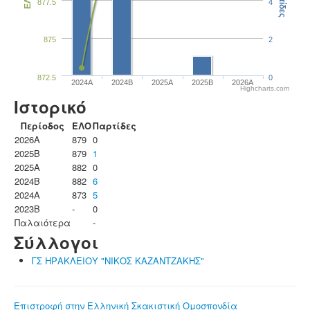
Παρτίδες
ΕΛΟ
877.5
4
875
2
872.5
0
2024A
2024B
2025A
2025B
2026A
Highcharts.com
Ιστορικό
Περίοδος
ΕΛΟ
Παρτίδες
2026A
879
0
2025B
879
1
2025A
882
0
2024B
882
6
2024A
873
5
2023B
-
0
Παλαιότερα
-
Σύλλογοι
ΓΣ ΗΡΑΚΛΕΙΟΥ "ΝΙΚΟΣ ΚΑΖΑΝΤΖΑΚΗΣ"
Επιστροφή στην Ελληνική Σκακιστική Ομοσπονδία