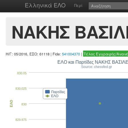
Ελληνικά ΕΛΟ
Περί
ΝΑΚΗΣ ΒΑΣΙΛ
Η/Γ: 05/2016, ΕΣΟ: 61118 | Fide:
541004370
|
Τέλος Εγγραφής/Ανανέ
ΕΛΟ και Παρτίδες ΝΑΚΗΣ ΒΑΣΙΛ
Source: chessfed.gr
830.05
830.025
Παρτίδες
ΕΛΟ
ΕΛΟ
830
829.975