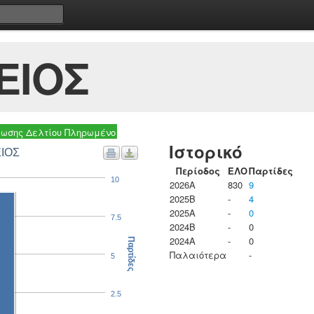
ΕΙΟΣ
ωσης Δελτίου Πληρωμένο
Ιστορικό
ΕΙΟΣ
Περίοδος
ΕΛΟ
Παρτίδες
10
2026A
830
9
2025B
-
4
2025A
-
0
7.5
2024B
-
0
2024A
-
0
Παρτίδες
Παλαιότερα
-
5
2.5