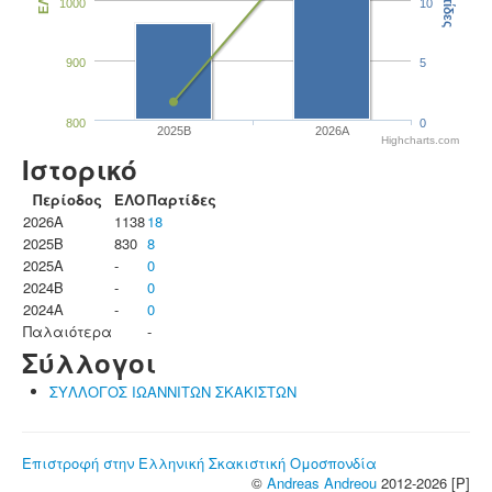
Παρτίδες
ΕΛΟ
1000
10
900
5
800
0
2025B
2026A
Highcharts.com
Ιστορικό
Περίοδος
ΕΛΟ
Παρτίδες
2026A
1138
18
2025B
830
8
2025A
-
0
2024B
-
0
2024A
-
0
Παλαιότερα
-
Σύλλογοι
ΣΥΛΛΟΓΟΣ ΙΩΑΝΝΙΤΩΝ ΣΚΑΚΙΣΤΩΝ
Επιστροφή στην Ελληνική Σκακιστική Ομοσπονδία
©
Andreas Andreou
2012-2026 [P]