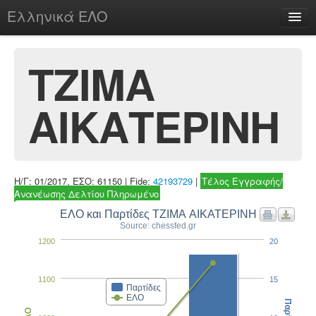
Ελληνικά ΕΛΟ
Περί
ΤΖΙΜΑ
ΑΙΚΑΤΕΡΙΝΗ
chesstu.be @ discord
Login
Η/Γ: 01/2017, ΕΣΟ: 61150 | Fide:
42193729
|
Τέλος Εγγραφής/
Ανανέωσης Δελτίου Πληρωμένο
ΕΛΟ και Παρτίδες ΤΖΙΜΑ ΑΙΚΑΤΕΡΙΝΗ
Source: chessfed.gr
1200
20
1100
15
Παρτίδες
ΕΛΟ