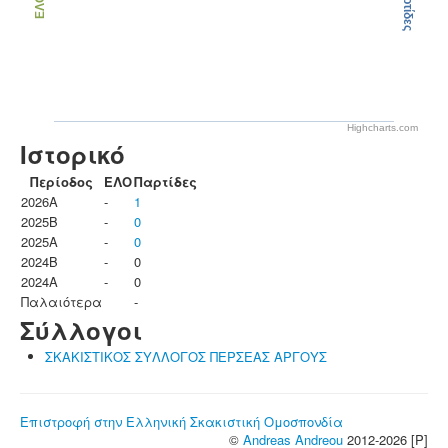
Παρτίδες
ΕΛΟ
Highcharts.com
Ιστορικό
Περίοδος
ΕΛΟ
Παρτίδες
2026A
-
1
2025B
-
0
2025A
-
0
2024B
-
0
2024A
-
0
Παλαιότερα
-
Σύλλογοι
ΣΚΑΚΙΣΤΙΚΟΣ ΣΥΛΛΟΓΟΣ ΠΕΡΣΕΑΣ ΑΡΓΟΥΣ
Επιστροφή στην Ελληνική Σκακιστική Ομοσπονδία
©
Andreas Andreou
2012-2026 [P]