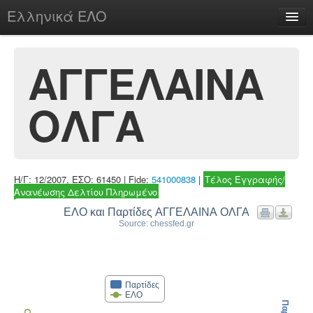
Ελληνικά ΕΛΟ
Περί
ΑΓΓΕΛΑΙΝΑ
ΟΛΓΑ
chesstu.be @ discord
Login
Η/Γ: 12/2007, ΕΣΟ: 61450 | Fide:
541000838
|
Τέλος Εγγραφής/
Ανανέωσης Δελτίου Πληρωμένο
ΕΛΟ και Παρτίδες ΑΓΓΕΛΑΙΝΑ ΟΛΓΑ
Source: chessfed.gr
Παρτίδες
ΕΛΟ