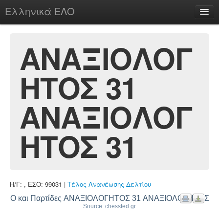
Ελληνικά ΕΛΟ
Περί
ΑΝΑΞΙΟΛΟΓ
ΗΤΟΣ 31
chesstu.be @ discord
Login
ΑΝΑΞΙΟΛΟΓ
ΗΤΟΣ 31
Η/Γ: , ΕΣΟ: 99031 |
Τέλος Ανανέωσης Δελτίου
ΕΛΟ και Παρτίδες ΑΝΑΞΙΟΛΟΓΗΤΟΣ 31 ΑΝΑΞΙΟΛΟΓΗΤΟΣ 3
Source: chessfed.gr