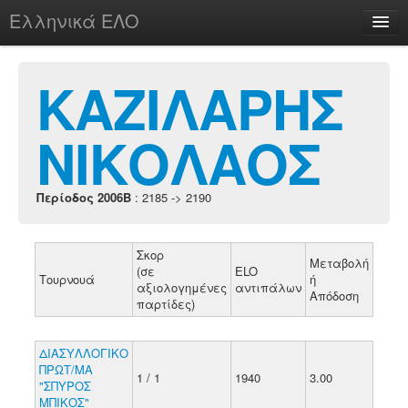
Ελληνικά ΕΛΟ
Περί
ΚΑΖΙΛΑΡΗΣ
ΝΙΚΟΛΑΟΣ
chesstu.be @ discord
Login
Περίοδος 2006B
: 2185 -> 2190
Σκορ
Μεταβολή
(σε
ELO
Τουρνουά
ή
αξιολογημένες
αντιπάλων
Απόδοση
παρτίδες)
ΔΙΑΣΥΛΛΟΓΙΚΟ
ΠΡΩΤ/ΜΑ
1 / 1
1940
3.00
"ΣΠΥΡΟΣ
ΜΠΙΚΟΣ"