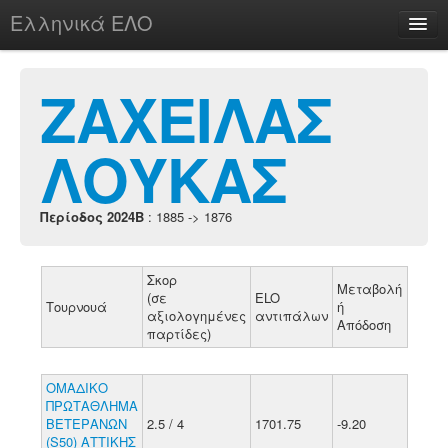
Ελληνικά ΕΛΟ
Περί
ΖΑΧΕΙΛΑΣ
ΛΟΥΚΑΣ
chesstu.be @ discord
Login
Περίοδος 2024B
: 1885 -> 1876
Σκορ
Μεταβολή
(σε
ELO
Τουρνουά
ή
αξιολογημένες
αντιπάλων
Απόδοση
παρτίδες)
ΟΜΑΔΙΚΟ
ΠΡΩΤΑΘΛΗΜΑ
ΒΕΤΕΡΑΝΩΝ
2.5 / 4
1701.75
-9.20
(S50) ΑΤΤΙΚΗΣ