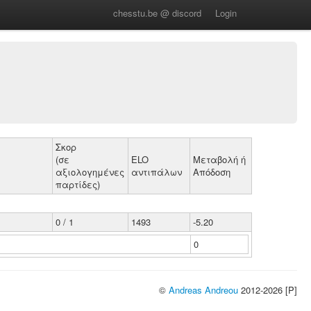
chesstu.be @ discord
Login
Σκορ
(σε
ELO
Μεταβολή ή
αξιολογημένες
αντιπάλων
Απόδοση
παρτίδες)
0 / 1
1493
-5.20
0
©
Andreas Andreou
2012-2026 [P]