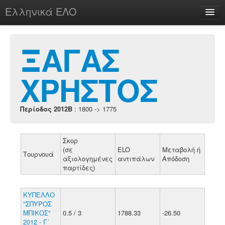
Ελληνικά ΕΛΟ
Περί
ΞΑΓΑΣ
ΧΡΗΣΤΟΣ
chesstu.be @ discord
Login
Περίοδος 2012B
: 1800 -> 1775
Σκορ
(σε
ELO
Μεταβολή ή
Τουρνουά
αξιολογημένες
αντιπάλων
Απόδοση
παρτίδες)
ΚΥΠΕΛΛΟ
"ΣΠΥΡΟΣ
ΜΠΙΚΟΣ"
0.5 / 3
1788.33
-26.50
2012 - Γ΄