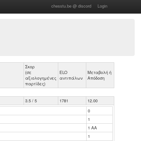
chesstu.be @ discord
Login
Σκορ
(σε
ELO
Μεταβολή ή
αξιολογημένες
αντιπάλων
Απόδοση
παρτίδες)
3.5 / 5
1781
12.00
0
1
1 ΑΑ
1