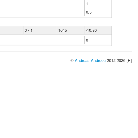
1
0.5
0 / 1
1645
-10.80
0
©
Andreas Andreou
2012-2026 [P]