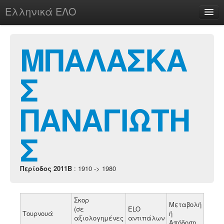
Ελληνικά ΕΛΟ
Περί
ΜΠΑΛΑΣΚΑ
Σ
chesstu.be @ discord
Login
ΠΑΝΑΓΙΩΤΗ
Σ
Περίοδος 2011B
: 1910 -> 1980
Σκορ
Μεταβολή
(σε
ELO
Τουρνουά
ή
αξιολογημένες
αντιπάλων
Απόδοση