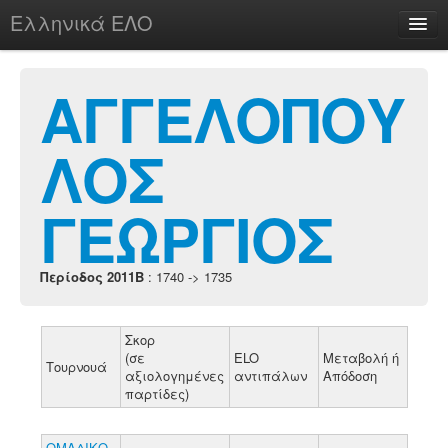
Ελληνικά ΕΛΟ
Περί
ΑΓΓΕΛΟΠΟΥ
ΛΟΣ
chesstu.be @ discord
Login
ΓΕΩΡΓΙΟΣ
Περίοδος 2011B
: 1740 -> 1735
Σκορ
(σε
ELO
Μεταβολή ή
Τουρνουά
αξιολογημένες
αντιπάλων
Απόδοση
παρτίδες)
ΟΜΑΔΙΚΟ