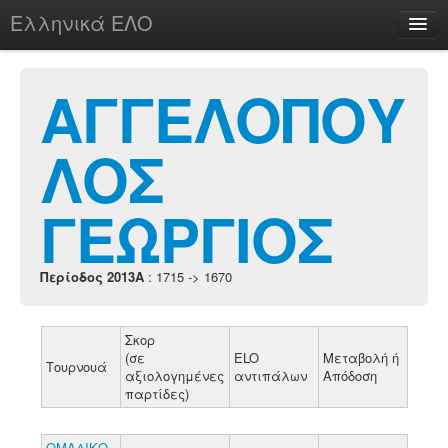
Ελληνικά ΕΛΟ
Περί
ΑΓΓΕΛΟΠΟΥ
ΛΟΣ
chesstu.be @ discord
Login
ΓΕΩΡΓΙΟΣ
Περίοδος 2013A
: 1715 -> 1670
Σκορ
(σε
ELO
Μεταβολή ή
Τουρνουά
αξιολογημένες
αντιπάλων
Απόδοση
παρτίδες)
ΟΜΑΔΙΚΟ