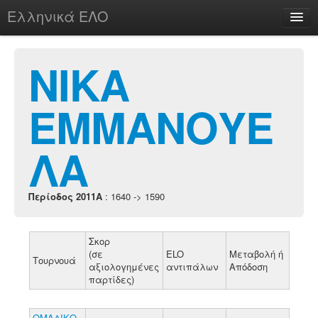
Ελληνικά ΕΛΟ
Περί
ΝΙΚΑ
ΕΜΜΑΝΟΥΕ
chesstu.be @ discord
Login
ΛΑ
Περίοδος 2011A
: 1640 -> 1590
Σκορ
(σε
ELO
Μεταβολή ή
Τουρνουά
αξιολογημένες
αντιπάλων
Απόδοση
παρτίδες)
ΟΜΑΔΙΚΟ